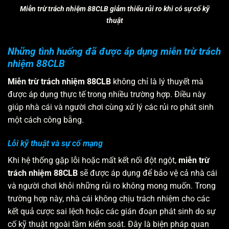
Miễn trừ trách nhiệm 88CLB giảm thiểu rủi ro khi có sự cố kỹ
thuật
Những tình huống đã được áp dụng miễn trừ trách
nhiệm 88CLB
Miễn trừ trách nhiệm 88CLB
không chỉ là lý thuyết mà
được áp dụng thực tế trong nhiều trường hợp. Điều này
giúp nhà cái và người chơi cùng xử lý các rủi ro phát sinh
một cách công bằng.
Lỗi kỹ thuật và sự cố mạng
Khi hệ thống gặp lỗi hoặc mất kết nối đột ngột,
miễn trừ
trách nhiệm 88CLB
sẽ được áp dụng để bảo vệ cả nhà cái
và người chơi khỏi những rủi ro không mong muốn. Trong
trường hợp này, nhà cái không chịu trách nhiệm cho các
kết quả cược sai lệch hoặc các gián đoạn phát sinh do sự
cố kỹ thuật ngoài tầm kiểm soát. Đây là biện pháp quan