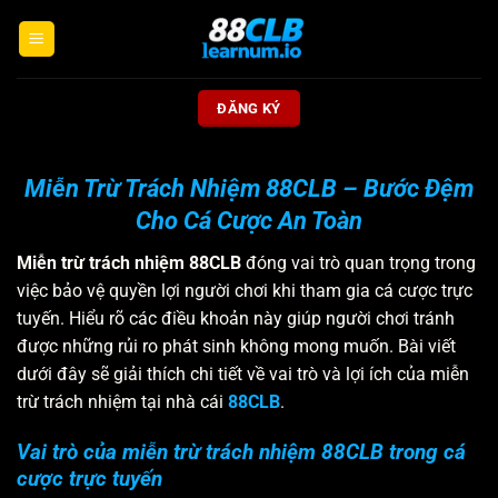
Chuyển
đến
nội
dung
ĐĂNG KÝ
Miễn Trừ Trách Nhiệm 88CLB – Bước Đệm
Cho Cá Cược An Toàn
Miễn trừ trách nhiệm 88CLB
đóng vai trò quan trọng trong
việc bảo vệ quyền lợi người chơi khi tham gia cá cược trực
tuyến. Hiểu rõ các điều khoản này giúp người chơi tránh
được những rủi ro phát sinh không mong muốn. Bài viết
dưới đây sẽ giải thích chi tiết về vai trò và lợi ích của miễn
trừ trách nhiệm tại nhà cái
88CLB
.
Vai trò của miễn trừ trách nhiệm 88CLB trong cá
cược trực tuyến