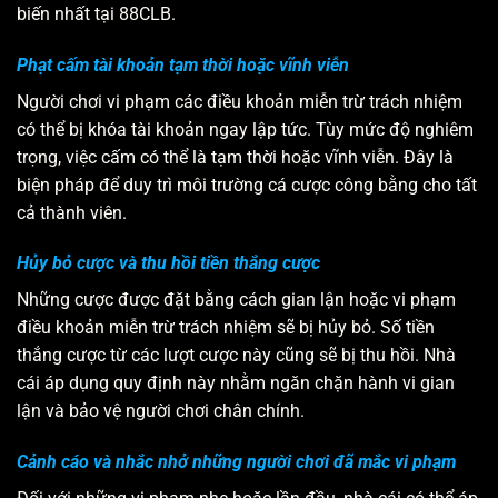
biến nhất tại 88CLB.
Phạt cấm tài khoản tạm thời hoặc vĩnh viễn
Người chơi vi phạm các điều khoản miễn trừ trách nhiệm
có thể bị khóa tài khoản ngay lập tức. Tùy mức độ nghiêm
trọng, việc cấm có thể là tạm thời hoặc vĩnh viễn. Đây là
biện pháp để duy trì môi trường cá cược công bằng cho tất
cả thành viên.
Hủy bỏ cược và thu hồi tiền thắng cược
Những cược được đặt bằng cách gian lận hoặc vi phạm
điều khoản miễn trừ trách nhiệm sẽ bị hủy bỏ. Số tiền
thắng cược từ các lượt cược này cũng sẽ bị thu hồi. Nhà
cái áp dụng quy định này nhằm ngăn chặn hành vi gian
lận và bảo vệ người chơi chân chính.
Cảnh cáo và nhắc nhở những người chơi đã mắc vi phạm