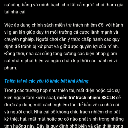
sự công bằng và minh bạch cho tất cả người chơi tham gia
tại nhà cái.
Việc áp dụng chính sách miễn trừ trách nhiệm đối với hành
vi gian lận giúp duy trì môi trường cá cược lành mạnh và
chuyên nghiệp. Người chơi cần ý thức chấp hành các quy
định để tránh bị xử phạt và giữ được quyền lợi của mình.
Đồng thời, nhà cái cũng tăng cường các biện pháp giám
sát nhằm phát hiện và ngăn chặn kịp thời các hành vi vi
phạm.
Thiên tai và các yếu tố khác bất khả kháng
Trong các trường hợp như thiên tai, mất điện hoặc các sự
kiện ngoài tầm kiểm soát,
miễn trừ trách nhiệm 88CLB
sẽ
được áp dụng một cách nghiêm túc để bảo vệ cả nhà cái
và người chơi. Nhà cái sẽ không chịu trách nhiệm cho bất
kỳ thiệt hại, mất mát hoặc sự cố nào phát sinh trong những
tình huống này. Đây là quy định phổ biến và cần thiết trong