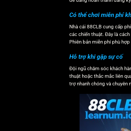
dễ dàng hoàn thành đăng ký 
Có thể chơi miễn phí k
Nhà cái 88CLB cung cấp phi
các chiến thuật. Đây là cách
Phiên bản miễn phí phù hợp 
Hỗ trợ khi gặp sự cố
Đội ngũ chăm sóc khách hàng
thuật hoặc thắc mắc liên q
trợ nhanh chóng và chuyên n