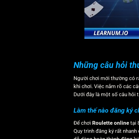
Những câu hỏi thư
Người chơi mới thường có rấ
khi chơi. Việc nắm rõ các câ
Dưới đây là một số câu hỏi 
Làm thế nào đăng ký c
Để chơi
Roulette online
tại
Quy trình đăng ký rất nhanh 