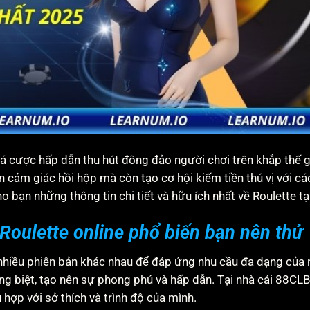
cá cược hấp dẫn thu hút đông đảo người chơi trên khắp thế giớ
 cảm giác hồi hộp mà còn tạo cơ hội kiếm tiền thú vị với các
o bạn những thông tin chi tiết và hữu ích nhất về Roulette tạ
Roulette online phổ biến bạn nên thử
nhiều phiên bản khác nhau để đáp ứng nhu cầu đa dạng của n
iêng biệt, tạo nên sự phong phú và hấp dẫn. Tại nhà cái 88CL
hợp với sở thích và trình độ của mình.