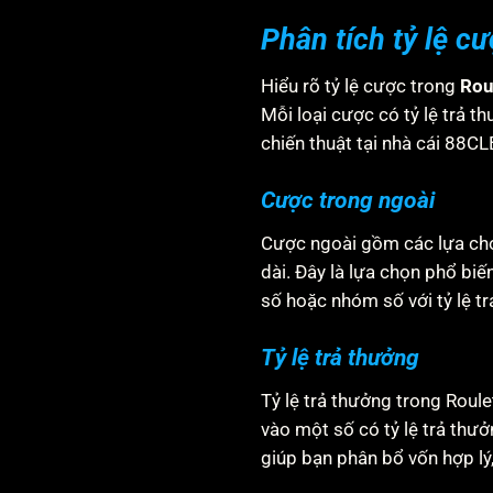
Phân tích tỷ lệ c
Hiểu rõ tỷ lệ cược trong
Rou
Mỗi loại cược có tỷ lệ trả t
chiến thuật tại nhà cái 88CLB
Cược trong ngoài
Cược ngoài gồm các lựa chọn
dài. Đây là lựa chọn phổ biế
số hoặc nhóm số với tỷ lệ tr
Tỷ lệ trả thưởng
Tỷ lệ trả thưởng trong Roul
vào một số có tỷ lệ trả thưởn
giúp bạn phân bổ vốn hợp lý, 