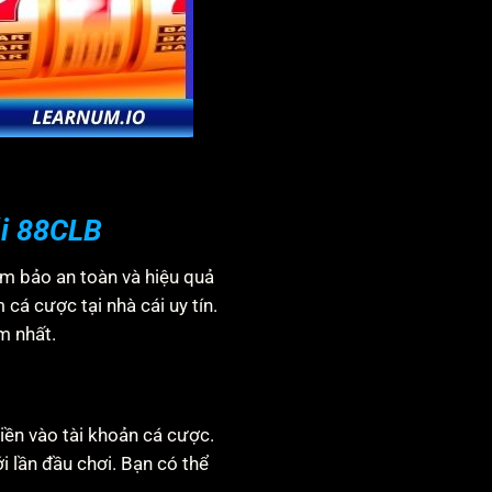
ái 88CLB
m bảo an toàn và hiệu quả
 cá cược tại nhà cái uy tín.
m nhất.
tiền vào tài khoản cá cược.
i lần đầu chơi. Bạn có thể