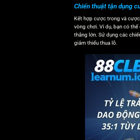
Chiến thuật tận dụng c
Kết hợp cược trong và cược 
vòng chơi. Ví dụ, bạn có th
thắng lớn. Sử dụng các chiế
giảm thiểu thua lỗ.