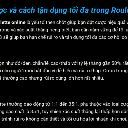
ược và cách tận dụng tối đa trong Roul
lette online
là yếu tố then chốt giúp bạn đặt cược hiệu quả 
hưởng và xác suất thắng riêng biệt, bạn cần nắm vững để tối 
 sẽ giúp bạn hạn chế rủi ro và tận dụng tối đa các cơ hội có 
 như đỏ/đen, chẵn/lẻ, cao/thấp với tỷ lệ thắng gần 50%, rất 
n cho người mới bắt đầu vì dễ hiểu và rủi ro thấp. Cược trong,
ả thưởng cao nhưng rủi ro cũng lớn hơn rất nhiều.
ette thường dao động từ 1:1 đến 35:1, phụ thuộc vào loại cư
g cao nhất là 35:1, tuy nhiên xác suất thắng lại thấp hơn đán
tránh rủi ro không cần thiết và tối ưu hóa lợi nhuận khi chơi.