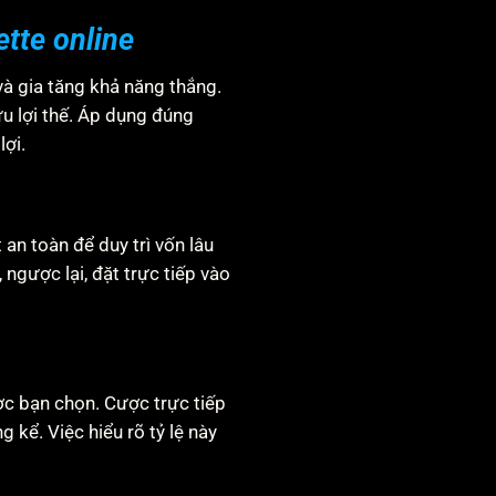
ette online
và gia tăng khả năng thắng.
ưu lợi thế. Áp dụng đúng
lợi.
an toàn để duy trì vốn lâu
 ngược lại, đặt trực tiếp vào
ợc bạn chọn. Cược trực tiếp
g kể. Việc hiểu rõ tỷ lệ này