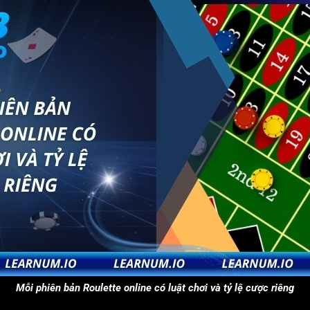
Mỗi phiên bản Roulette online có luật chơi và tỷ lệ cược riêng